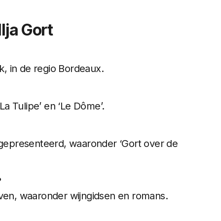
lja Gort
jk, in de regio Bordeaux.
‘La Tulipe’ en ‘Le Dôme’.
s gepresenteerd, waaronder ‘Gort over de
?
even, waaronder wijngidsen en romans.