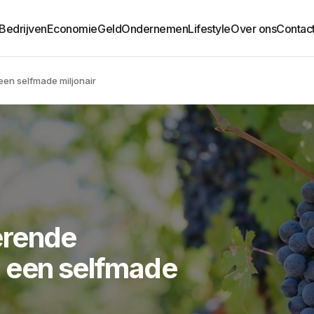
Bedrijven
Economie
Geld
Ondernemen
Lifestyle
Over ons
Contac
 een selfmade miljonair
rerende
 een selfmade