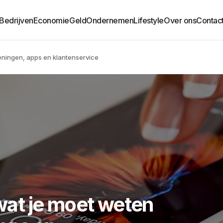
Bedrijven
Economie
Geld
Ondernemen
Lifestyle
Over ons
Contac
keningen, apps en klantenservice
 wat je moet weten