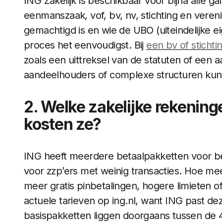
ING Zakelijk is beschikbaar voor bijna alle
eenmanszaak, vof, bv, nv, stichting en vereni
gemachtigd is en wie de UBO (uiteindelijke e
proces het eenvoudigst. Bij
een bv of sticht
zoals een uittreksel van de statuten of een 
aandeelhouders of complexe structuren kun
2. Welke zakelijke rekening
kosten ze?
ING heeft meerdere betaalpakketten voor bed
voor zzp’ers met weinig transacties. Hoe meer 
meer gratis pinbetalingen, hogere limieten of
actuele tarieven op ing.nl, want ING past deze
basispakketten liggen doorgaans tussen de 