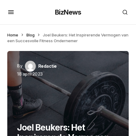
BizNews
Home
Blog
Joel Beukers: Het Inspirerende Vermogen van
een Succesvolle Fitness Ondernemer
By
Redactie
18 april 2023
Joel Beukers: Het