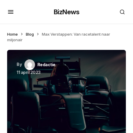
BizNews
Home
Blog
Max Verstappen: Van racetalent naar
miljonair
By
Redactie
11 april 2023