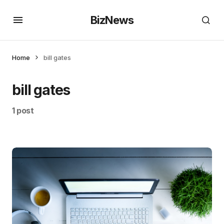
BizNews
Home
bill gates
bill gates
1 post