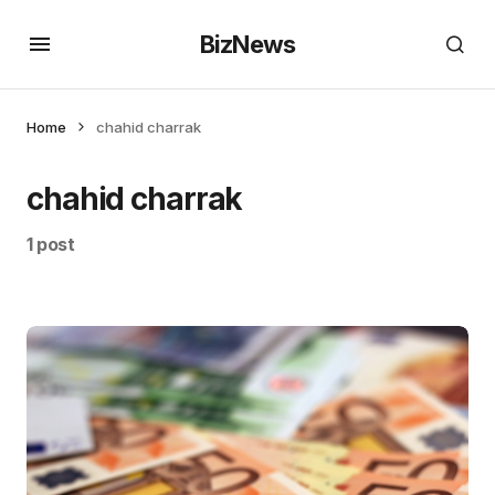
BizNews
Home
chahid charrak
chahid charrak
1 post