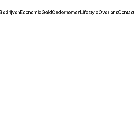
Bedrijven
Economie
Geld
Ondernemen
Lifestyle
Over ons
Contac