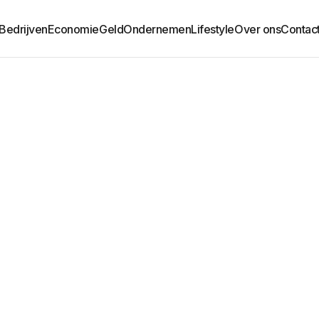
Bedrijven
Economie
Geld
Ondernemen
Lifestyle
Over ons
Contac