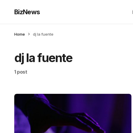
BizNews
Home
dj la fuente
dj la fuente
1 post