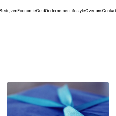
Bedrijven
Economie
Geld
Ondernemen
Lifestyle
Over ons
Contac