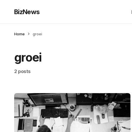
BizNews
Home
groei
groei
2 posts