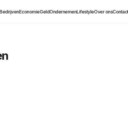
Bedrijven
Economie
Geld
Ondernemen
Lifestyle
Over ons
Contac
en