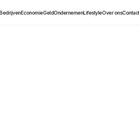
Bedrijven
Economie
Geld
Ondernemen
Lifestyle
Over ons
Contac