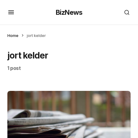
BizNews
Home
jort kelder
jort kelder
1 post