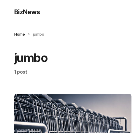
BizNews
Home
jumbo
jumbo
1 post