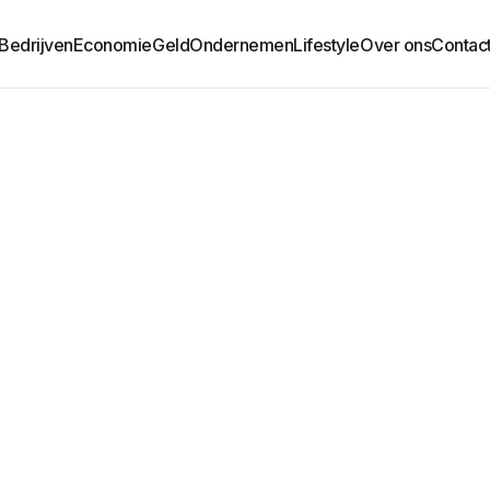
Bedrijven
Economie
Geld
Ondernemen
Lifestyle
Over ons
Contac