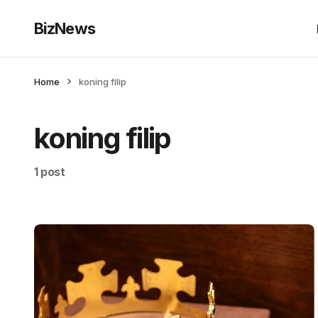
BizNews
Home
koning filip
koning filip
1 post