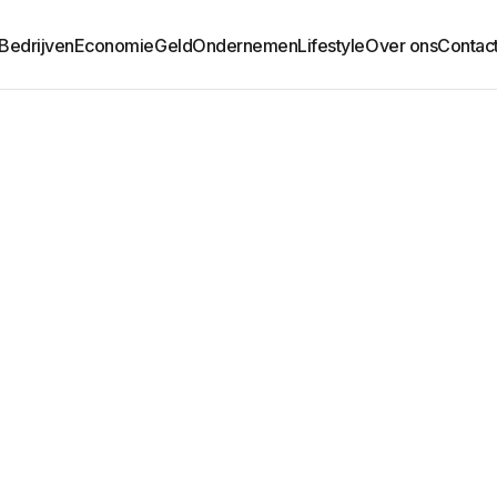
Bedrijven
Economie
Geld
Ondernemen
Lifestyle
Over ons
Contac