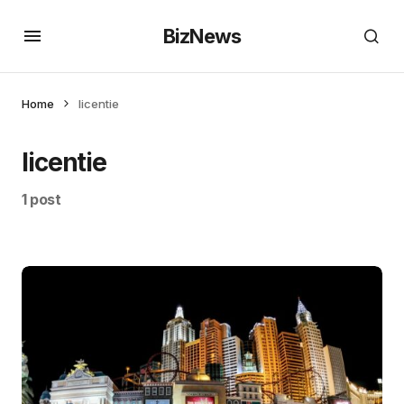
BizNews
Home
licentie
licentie
1 post