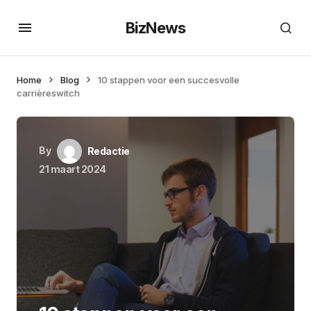
BizNews
Home
Blog
10 stappen voor een succesvolle
carrièreswitch
By
Redactie
21 maart 2024