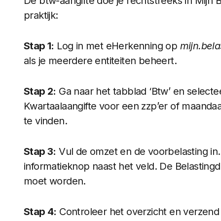
De btw-aangifte doe je rechtstreeks in Mijn B
praktijk:
Stap 1:
Log in met eHerkenning op
mijn.bela
als je meerdere entiteiten beheert.
Stap 2:
Ga naar het tabblad ‘Btw’ en selecte
Kwartaalaangifte voor een zzp’er of maandaan
te vinden.
Stap 3:
Vul de omzet en de voorbelasting in. B
informatieknop naast het veld. De Belastingdi
moet worden.
Stap 4:
Controleer het overzicht en verzend 