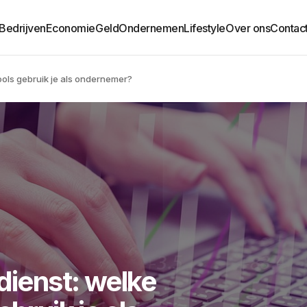
Bedrijven
Economie
Geld
Ondernemen
Lifestyle
Over ons
Contac
tools gebruik je als ondernemer?
dienst: welke