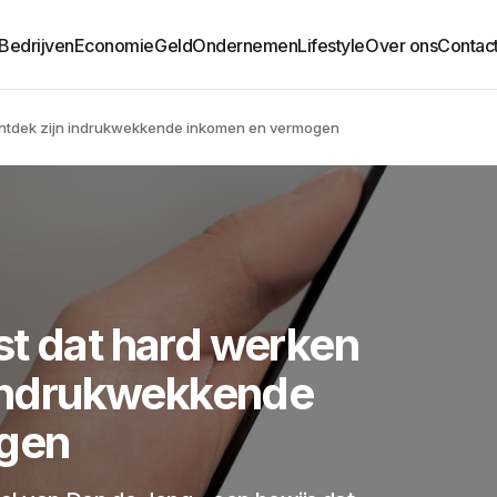
Bedrijven
Economie
Geld
Ondernemen
Lifestyle
Over ons
Contac
 Ontdek zijn indrukwekkende inkomen en vermogen
st dat hard werken
n indrukwekkende
gen