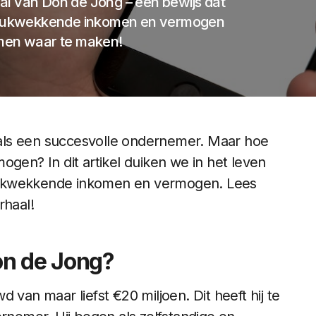
al van Don de Jong – een bewijs dat
indrukwekkende inkomen en vermogen
omen waar te maken!
als een succesvolle ondernemer. Maar hoe
rmogen? In dit artikel duiken we in het leven
rukwekkende inkomen en vermogen. Lees
rhaal!
on de Jong?
n maar liefst €20 miljoen. Dit heeft hij te