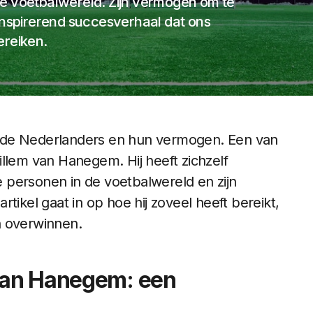
e voetbalwereld. Zijn vermogen om te
 inspirerend succesverhaal dat ons
ereiken.
nde Nederlanders en hun vermogen. Een van
llem van Hanegem. Hij heeft zichzelf
 personen in de voetbalwereld en zijn
tikel gaat in op hoe hij zoveel heeft bereikt,
n overwinnen.
van Hanegem: een