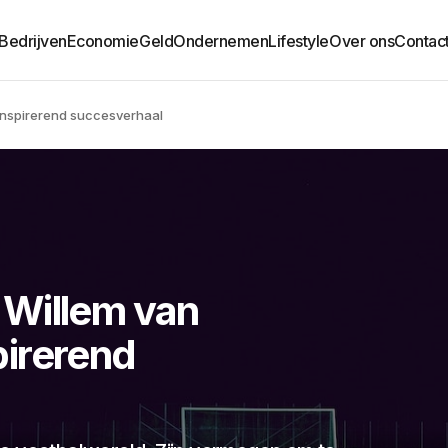
Bedrijven
Economie
Geld
Ondernemen
Lifestyle
Over ons
Contac
inspirerend succesverhaal
 Willem van
irerend