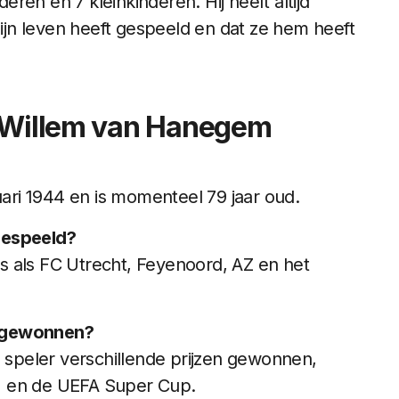
ren en 7 kleinkinderen. Hij heeft altijd
zijn leven heeft gespeeld en dat ze hem heeft
r Willem van Hanegem
ri 1944 en is momenteel 79 jaar oud.
gespeeld?
s als FC Utrecht, Feyenoord, AZ en het
m gewonnen?
s speler verschillende prijzen gewonnen,
I en de UEFA Super Cup.