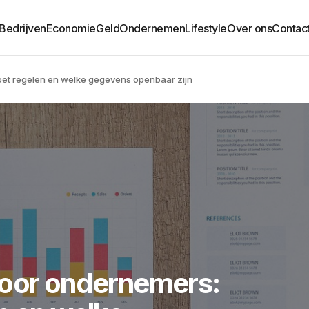
Bedrijven
Economie
Geld
Ondernemen
Lifestyle
Over ons
Contac
oet regelen en welke gegevens openbaar zijn
voor ondernemers: