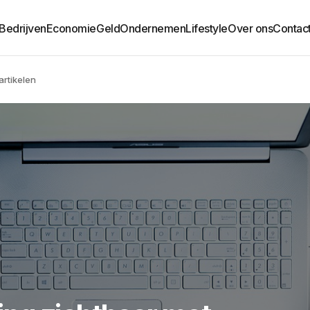
Bedrijven
Economie
Geld
Ondernemen
Lifestyle
Over ons
Contac
rtikelen