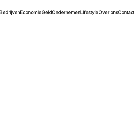
Bedrijven
Economie
Geld
Ondernemen
Lifestyle
Over ons
Contac