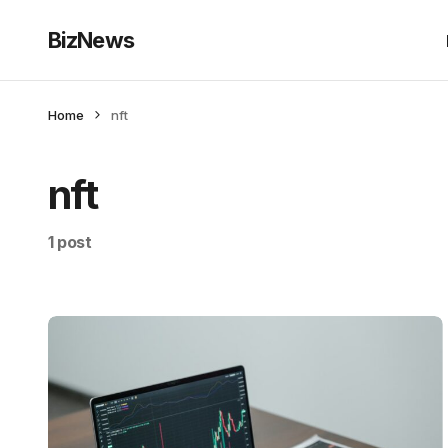
BizNews
Home
nft
nft
1 post