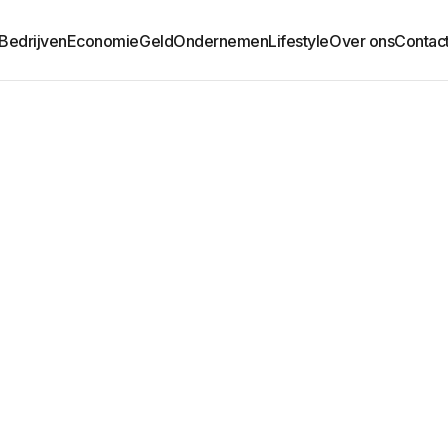
Bedrijven
Economie
Geld
Ondernemen
Lifestyle
Over ons
Contac