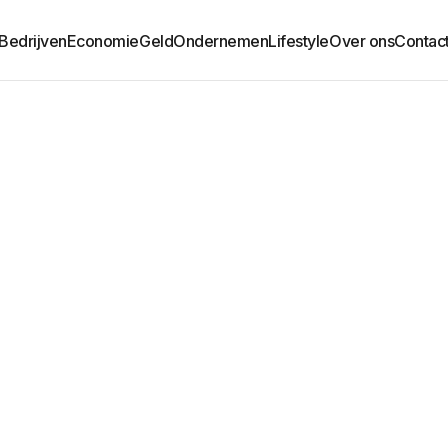
Bedrijven
Economie
Geld
Ondernemen
Lifestyle
Over ons
Contac