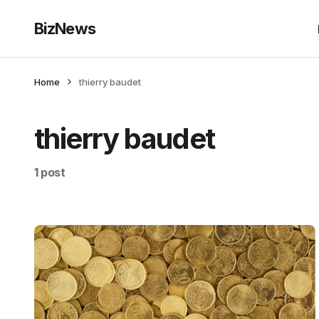
BizNews
Home
thierry baudet
thierry baudet
1 post