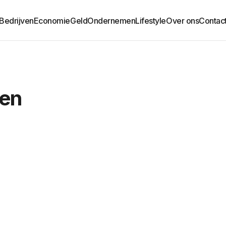
Bedrijven
Economie
Geld
Ondernemen
Lifestyle
Over ons
Contac
pen