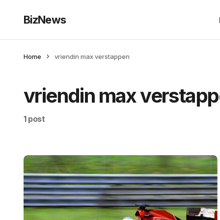
BizNews
Home
vriendin max verstappen
vriendin max verstap
1 post