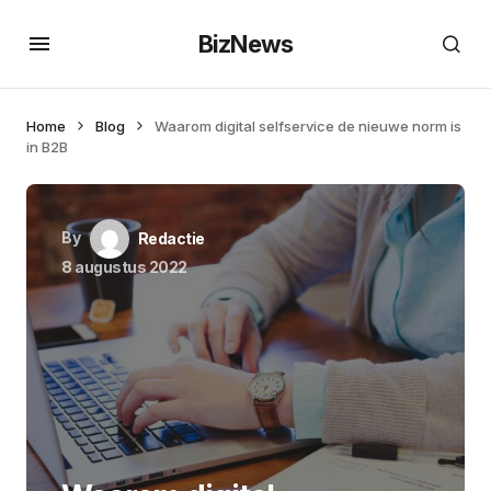
BizNews
Home
Blog
Waarom digital selfservice de nieuwe norm is
in B2B
By
Redactie
8 augustus 2022