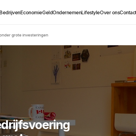
Bedrijven
Economie
Geld
Ondernemen
Lifestyle
Over ons
Contac
onder grote investeringen
drijfsvoering