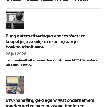
Drie mails in je inbox, allemaal verstuurd in de week…
Bunq automatiseringen voor zzp’ers: zo
koppel je je zakelijke rekening aan je
boekhoudsoftware
25 juli 2026
Je downloadt elke maand handmatig een MT940-bestand
uit Bunq, sleept…
Btw-naheffing gekregen? Wat ondernemers
moeten weten over bezwaar, boetes en