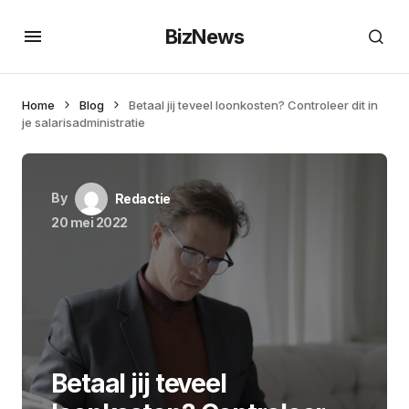
BizNews
Home
Blog
Betaal jij teveel loonkosten? Controleer dit in
je salarisadministratie
By
Redactie
20 mei 2022
Betaal jij teveel