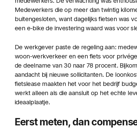
medewerkers. De verwachting was enthousias
Medewerkers die op meer dan twintig kilome
buitengesloten, want dagelijks fietsen was v
een e-bike de investering waard was voor slec
De werkgever paste de regeling aan: medewe
woon-werkverkeer en een fiets voor privégeb
de deelname van 30 naar 78 procent. Bijkome
aandacht bij nieuwe sollicitanten. De loonkos
fietslease maakten het voor het bedrijf budg
werkt alleen als die aansluit op het echte l
ideaalplaatje.
Eerst meten, dan compens