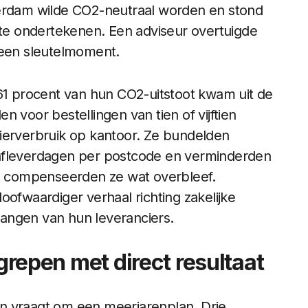
terdam wilde CO2-neutraal worden en stond
e ondertekenen. Een adviseur overtuigde
 een sleutelmoment.
 61 procent van hun CO2-uitstoot kwam uit de
den voor bestellingen van tien of vijftien
ierverbruik op kantoor. Ze bundelden
 afleverdagen per postcode en verminderden
na compenseerden ze wat overbleef.
oofwaardiger verhaal richting zakelijke
angen van hun leveranciers.
ngrepen met direct resultaat
n vraagt om een meerjarenplan. Drie