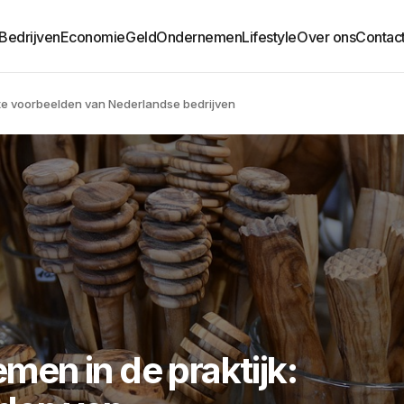
Bedrijven
Economie
Geld
Ondernemen
Lifestyle
Over ons
Contac
te voorbeelden van Nederlandse bedrijven
en in de praktijk: