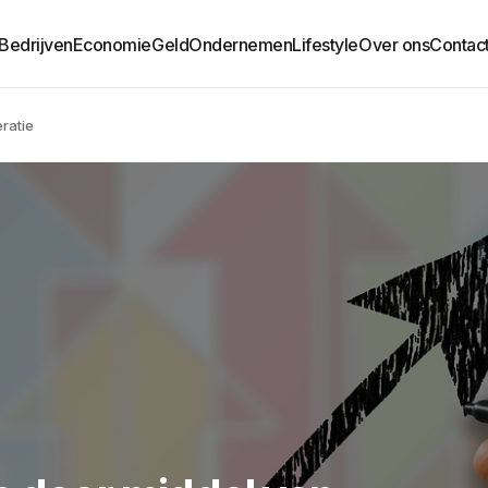
Bedrijven
Economie
Geld
Ondernemen
Lifestyle
Over ons
Contac
ratie